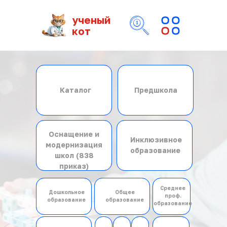
ученый
кот
Каталог
Предшкола
Каталог
Предшкола
Оснащение и
Оснащение и
Инклюзивное
модернизация
Инклюзивное
модернизация
образование
школ (838
образование
школ (838
приказ)
приказ)
Среднее
Дошкольное
Общее
Дошкольное
Среднее
проф.
Общее
образование
образование
образование
проф.
образование
образование
образование