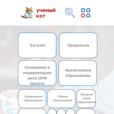
ученый
кот
Каталог
Предшкола
Каталог
Предшкола
Оснащение и
Оснащение и
Инклюзивное
модернизация
Инклюзивное
модернизация
образование
школ (838
образование
школ (838
приказ)
приказ)
Среднее
Дошкольное
Общее
Дошкольное
Среднее
проф.
Общее
образование
образование
образование
проф.
образование
образование
образование