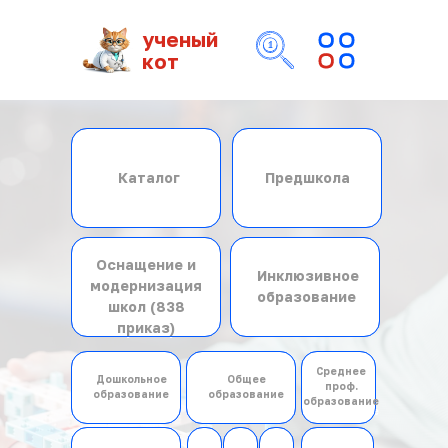
ученый
кот
Каталог
Предшкола
Каталог
Предшкола
Оснащение и
Оснащение и
Инклюзивное
модернизация
Инклюзивное
модернизация
образование
школ (838
образование
школ (838
приказ)
приказ)
Среднее
Дошкольное
Общее
Дошкольное
Среднее
проф.
Общее
образование
образование
образование
проф.
образование
образование
образование