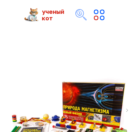
ученый
кот