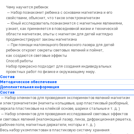
Чему научится ребенок
— Набор познакомит ребенка с основами магнетизма и его
свойствами, объяснит, что такое электромагнетизм
— Юный исследователь познакомится с магнитными явлениями,
узнает, как применяется в повседневной жизни и технической
области магнетизм, опыты с магнитом для детей наглядно
продемонстрируют законы магнетизма
— При помощи маломощного безопасного лазера для детей
ребенок откроет секреты световых явлений и поймет,
как создаются световые эффекты
Способ работы
Набор прекрасно подходит для создания индивидуальных
проектных работ по физике и окружающему миру.
Состав
Методическое обеспечение
Дополнительная информация
Состав
— Набор элементов для проведения экспериментов явлений магнетизм
и электромагнетизм (магниты кольцевые, шар пластиковый разборный,
зеркала пластиковые на клейкой основе, шарики стальные и т. д. )
— Набор элементов для проведения исследований световых эффектов
и световых явлений (маломощный лазер, линза, дифракционная решетка,
рабочее поле, магнитные держатели, моторы и т. д. )
Весь набор укомплектован в пластиковую систему хранения