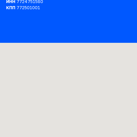
ИНН
7724751580
КПП
772501001
Ката
това