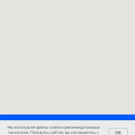
Каталог товаров
Мы используем файлы cookie и рекомендательные
Предшкола
OK
технологии. Пользуясь сайтом, вы соглашаетесь с
Развивающие наборы