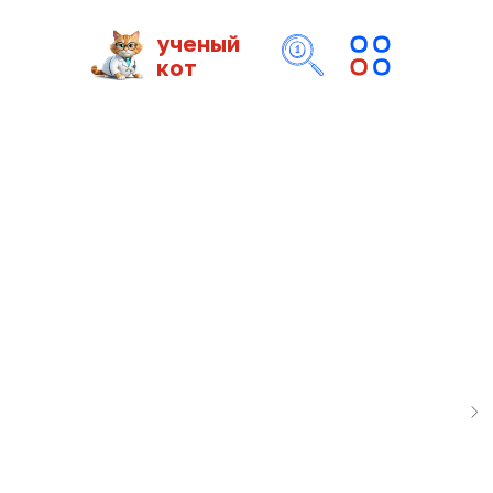
ученый
кот