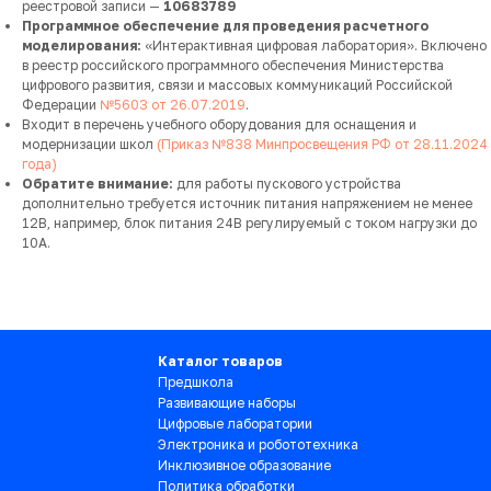
реестровой записи —
10683789
Программное обеспечение для проведения расчетного
моделирования:
«Интерактивная цифровая лаборатория». Включено
в реестр российского программного обеспечения Министерства
цифрового развития, связи и массовых коммуникаций Российской
Федерации
№5603 от 26.07.2019
.
Входит в перечень учебного оборудования для оснащения и
модернизации школ
(Приказ №838 Минпросвещения РФ от 28.11.2024
года)
Обратите внимание:
для работы пускового устройства
дополнительно требуется источник питания напряжением не менее
12В, например, блок питания 24В регулируемый с током нагрузки до
10А.
Каталог товаров
Предшкола
Развивающие наборы
Цифровые лаборатории
Электроника и робототехника
Инклюзивное образование
Политика обработки