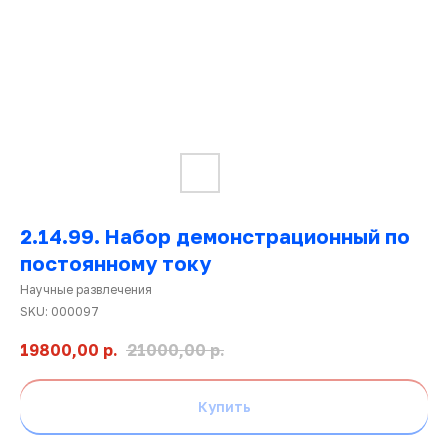
2.14.99. Набор демонстрационный по
постоянному току
Научные развлечения
Ката
SKU:
000097
това
19800,00
р.
21000,00
р.
Купить