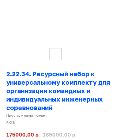
2.22.34. Ресурсный набор к
универсальному комплекту для
организации командных и
Ката
индивидуальных инженерных
това
соревнований
Научные развлечения
SKU:
175000,00
р.
185000,00
р.