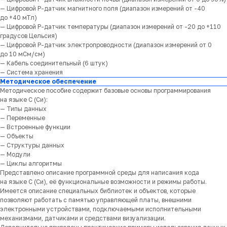
— Цифровой Р-датчик магнитного поля (диапазон измерений от -40
до +40 мТл)
— Цифровой Р-датчик температуры (диапазон измерений от -20 до +110
градусов Цельсия)
— Цифровой Р-датчик электропроводности (диапазон измерений от 0
до 10 мСм/см)
— Кабель соединительный (6 штук)
— Система хранения
Методическое обеспечение
Методическое пособие содержит базовые основы программирования
на языке С (Cи):
— Типы данных
— Переменные
— Встроенные функции
— Объекты
— Структуры данных
— Модули
— Циклы алгоритмы
Представлено описание программной среды для написания кода
на языке С (Cи), её функциональные возможности и режимы работы.
Имеется описание специальных библиотек и объектов, которые
позволяют работать с памятью управляющей платы, внешними
электронными устройствами, подключаемыми исполнительными
механизмами, датчиками и средствами визуализации.