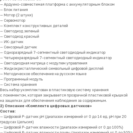
— Ардуино-совместимая платформа с аккумуляторным блоком
— Блок питания
— Мотор (2 штуки)
— Сервомотор
— Комплект конструктивных деталей
— Светодиод зеленый
— Светодиод красный
— ИК-датчик
— Сенсорный датчик
— Одноразрядный 7-сегментный светодиодный индикатор
— Четырехразрядный 7-сегментный светодиодный индикатор
— Светодиодная матрица с модулем управления
— Жидкокристаллический символьный цифровой дисплей
— Методическое обеспечение на русском языке
— Программный модуль
— Система хранения
Весь набор укомплектован в пластиковую систему хранения
с ложементом, которая закрывается прозрачной пластиковой крышкой
на защелках для обеспечения наблюдения за содержимым.
2) Описание «Комплекта цифровых датчиков»
Состав:
— Цифровой Р-датчик pH (диапазон измерений от 0 до 14 ед. pH при 20
градусах Цельсия)
— Цифровой Р-датчик влажности (диапазон измерений от 0 до 100%)
— Цифровой Р-датчик влажности почвы (диапазон измерений от 0 до 50%)