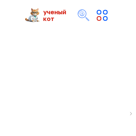
ученый
кот