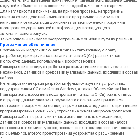
Дополнительно приведены практические примеры использования данных
модулей и объектов с пояснениями и подробными комментариями.
Для наглядности и понимания, на примере простейшей программы
описана схема действий начинающего программиста с момента
написания и отладки кода до момента записи конечной программы
в контроллер управляющей платформы для последующего
автоматического запуска.
Также описаны наиболее распространенные ошибки и пути их решения.
Программное обеспечение
Программный модуль включает в себя интегрированную среду
разработки, примеры использования в языке C (Си) разных типов
и структур данных, используемых в робототехнике.
Примеры демонстрируют работы с разными типами исполнительных
механизмов, датчиков и средств визуализации данных, входящих в состав
набора.
Интегрированная среда разработки функционирует на устройствах
под управлением ОС семейства Windows, а также ОС семейства Linux.
Примеры использования в коде программ на языке C (Си) разных типов
и структур данных знакомят обучаемого с основными принципами
построения программной логики, а применяемые подходы – с принципами
программирования конечных устройств на основе микроконтроллеров.
Примеры работы с разными типами исполнительных механизмов,
датчиков и средств визуализации данных, входящих в состав набора,
построены в виде мини-уроков, позволяющих впоследствии компоновать
их с целью пошагового проектирования устройства с расширенным