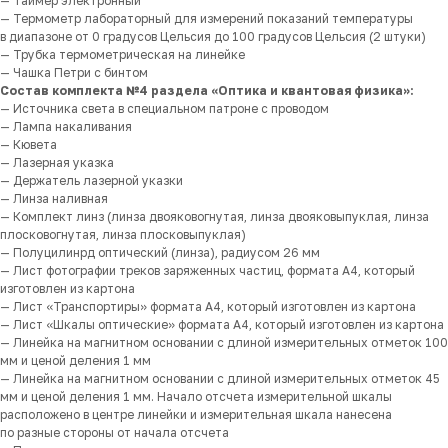
— Таймер электронный
— Термометр лабораторный для измерений показаний температуры
в диапазоне от 0 градусов Цельсия до 100 градусов Цельсия (2 штуки)
— Трубка термометрическая на линейке
— Чашка Петри с бинтом
Состав комплекта №4 раздела «Оптика и квантовая физика»:
— Источника света в специальном патроне с проводом
— Лампа накаливания
— Кювета
— Лазерная указка
— Держатель лазерной указки
— Линза наливная
— Комплект линз (линза двояковогнутая, линза двояковыпуклая, линза
плосковогнутая, линза плосковыпуклая)
— Полуцилинрд оптический (линза), радиусом 26 мм
— Лист фотографии треков заряженных частиц, формата А4, который
изготовлен из картона
— Лист «Транспортиры» формата А4, который изготовлен из картона
— Лист «Шкалы оптические» формата А4, который изготовлен из картона
— Линейка на магнитном основании с длиной измерительных отметок 100
мм и ценой деления 1 мм
— Линейка на магнитном основании с длиной измерительных отметок 45
мм и ценой деления 1 мм. Начало отсчета измерительной шкалы
расположено в центре линейки и измерительная шкала нанесена
по разные стороны от начала отсчета