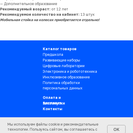
— Дополнительное образование
Рекомендуемый возраст:
от 12 лет
Рекомендуемое количество на кабинет:
13 штук
Мобильная стойка на колесах приобретается отдельно!
Каталог товаров
Предшкола
Развивающие наборы
Цифровые лаборатории
Электроника и робототехника
Инклюзивное образование
Политика обработки
персональных данных
Оплата и
доставка
Госзакупки
Контакты
Мы используем файлы cookie и рекомендательные
sales@ucheniykot.ru
OK
технологии. Пользуясь сайтом, вы соглашаетесь с