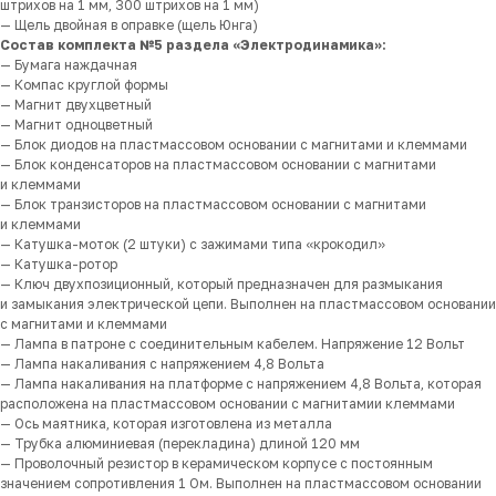
штрихов на 1 мм, 300 штрихов на 1 мм)
— Щель двойная в оправке (щель Юнга)
Состав комплекта №5 раздела «Электродинамика»:
— Бумага наждачная
— Компас круглой формы
— Магнит двухцветный
— Магнит одноцветный
— Блок диодов на пластмассовом основании с магнитами и клеммами
— Блок конденсаторов на пластмассовом основании с магнитами
и клеммами
— Блок транзисторов на пластмассовом основании с магнитами
и клеммами
— Катушка-моток (2 штуки) с зажимами типа «крокодил»
— Катушка-ротор
— Ключ двухпозиционный, который предназначен для размыкания
и замыкания электрической цепи. Выполнен на пластмассовом основании
с магнитами и клеммами
— Лампа в патроне с соединительным кабелем. Напряжение 12 Вольт
— Лампа накаливания с напряжением 4,8 Вольта
— Лампа накаливания на платформе с напряжением 4,8 Вольта, которая
расположена на пластмассовом основании с магнитамии клеммами
— Ось маятника, которая изготовлена из металла
— Трубка алюминиевая (перекладина) длиной 120 мм
— Проволочный резистор в керамическом корпусе с постоянным
значением сопротивления 1 Ом. Выполнен на пластмассовом основании