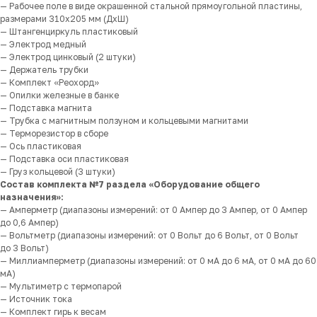
— Рабочее поле в виде окрашенной стальной прямоугольной пластины,
размерами 310х205 мм (ДхШ)
— Штангенциркуль пластиковый
— Электрод медный
— Электрод цинковый (2 штуки)
— Держатель трубки
— Комплект «Реохорд»
— Опилки железные в банке
— Подставка магнита
— Трубка с магнитным ползуном и кольцевыми магнитами
— Терморезистор в сборе
— Ось пластиковая
— Подставка оси пластиковая
— Груз кольцевой (3 штуки)
Состав комплекта №7 раздела «Оборудование общего
назначения»:
— Амперметр (диапазоны измерений: от 0 Ампер до 3 Ампер, от 0 Ампер
до 0,6 Ампер)
— Вольтметр (диапазоны измерений: от 0 Вольт до 6 Вольт, от 0 Вольт
до 3 Вольт)
— Миллиамперметр (диапазоны измерений: от 0 мА до 6 мА, от 0 мА до 60
мА)
— Мультиметр с термопарой
— Источник тока
— Комплект гирь к весам