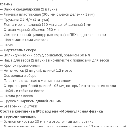
грамм)
— Зажим канцелярский (2 штуки)
— Линейка пластиковая (300 мм с ценой делений 1 мм)
— Пружина 2,5 Н/м (2 штуки)
— Лента мерная длиной 150 мм с ценой делений 1 мм
— Стакан мерный объемом 250 мл
— Измерительный цилиндр (мензурка) с ПВХ подстаканником
— Шар с магнитами из стали
— Шкив
— Держатель в сборе
— Цилиндрический сосуд со шкалой, объемом 60 мл
— Чаша для весов (2 штуки) в комплекте с подвесами для весов
— Крючок проволочный
— Нить-моток (2 штуки), длиной 1,2 метра
— Ось ролика в сборе
— Пластина стальная с магнитным слоем
— Стержень резьбовой длиной 195 мм, который изготовлен из стали
— Шайбы и гайки на болте
— Шкала для весов
— Трубка с шариком длиной 280 мм
— Батарейки (2 штуки)
Состав комплекта №3 раздела «Молекулярная физика
и термодинамика»:
— Баллон емкостью 20 мл, изготовленный из пластика
— Баллон с двумя подвижными поршнями емкостью 12 мл, изготовленный