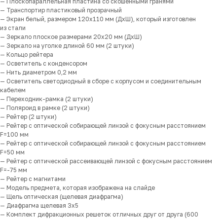
— Плоскопараллельная пластина со скошенными гранями
— Транспортир пластиковый прозрачный
— Экран белый, размером 120х110 мм (ДхШ), который изготовлен
из стали
— Зеркало плоское размерами 20х20 мм (ДхШ)
— Зеркало на уголке длиной 60 мм (2 штуки)
— Кольцо рейтера
— Осветитель с конденсором
— Нить диаметром 0,2 мм
— Осветитель светодиодный в сборе с корпусом и соединительным
кабелем
— Переходник-рамка (2 штуки)
— Поляроид в рамке (2 штуки)
— Рейтер (2 штуки)
— Рейтер с оптической собирающей линзой с фокусным расстоянием
F=100 мм
— Рейтер с оптической собирающей линзой с фокусным расстоянием
F=50 мм
— Рейтер с оптической рассеивающей линзой с фокусным расстоянием
F=-75 мм
— Рейтер с магнитами
— Модель предмета, которая изображена на слайде
— Щель оптическая (щелевая диафрагма)
— Диафрагма щелевая 3х5
— Комплект дифракционных решеток отличных друг от друга (600