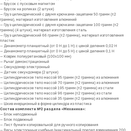
— Брусок c пусковым магнитом
— Брусок на роликах (2 штуки)
— Груз цилиндрический с двумя крючками-зацепами 50 грамм (±2
грамма), материал изготовления алюминий
— Груз цилиндрический с двумя крючками-зацепами 100 грамм (±2
грамма) (4 штуки), материал изготовления сталь
— Груз цилиндрический 66 грамм (±2 грамма), материал изготовления
пластик
— Динамометр планшетный (от 0 Н до 1 Н) с ценой деления 0,02 Н
— Динамометр планшетный (от 0 Н до 5 Н) с ценой деления 0,1 Н
— Коврик полиуретановый (100х100 мм)
— Рычаг демонстрационный
— Секундомер электронный
— Датчик секундомера (2 штуки)
— Цилиндрическое тело массой 95 грамм (±2 грамма) из алюминия
— Цилиндрическое тело массой 70 грамм (±2 грамма) из алюминия
— Цилиндрическое тело массой 195 грамм (±2 грамма) из стали
— Цилиндрическое тело массой 96 грамм (±2 грамма) из стали
— Цилиндрическое тело массой 35 грамм (±2 грамма) из алюминия
— Шкив инерционный в форме цилиндра из пластика
Состав комплекта №2 раздела «Механика»:
— Блок неподвижный
— Блок подвижный
— Лист бумаги копировальной для ручного копирования
— Весы электронные учебные (максимальный предел взвешивания 200