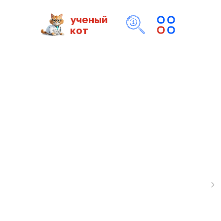
ученый
кот