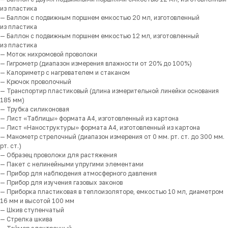
из пластика
— Баллон с подвижным поршнем емкостью 20 мл, изготовленный
из пластика
— Баллон с подвижным поршнем емкостью 12 мл, изготовленный
из пластика
— Моток нихромовой проволоки
— Гигрометр (диапазон измерения влажности от 20% до 100%)
— Калориметр с нагревателем и стаканом
— Крючок проволочный
— Транспортир пластиковый (длина измерительной линейки основания
185 мм)
— Трубка силиконовая
— Лист «Таблицы» формата А4, изготовленный из картона
— Лист «Наноструктуры» формата А4, изготовленный из картона
— Манометр стрелочный (диапазон измерения от 0 мм. рт. ст. до 300 мм.
рт. ст.)
— Образец проволоки для растяжения
— Пакет с нелинейными упругими элементами
— Прибор для наблюдения атмосферного давления
— Прибор для изучения газовых законов
— Приборка пластиковая в теплоизоляторе, емкостью 10 мл, диаметром
16 мм и высотой 100 мм
— Шкив ступенчатый
— Стрелка шкива