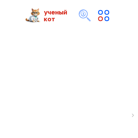
ученый
кот