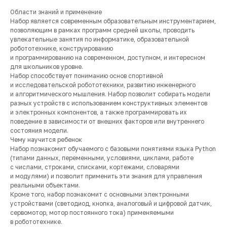
Области знаний и применение
Набор является современным образовательным инструментарием,
позволяющим в рамках программ средней школы, проводить
увлекательные занятия по информатике, образовательной
робототехнике, конструированию
и программированию на современном, доступном, и интересном
для школьников уровне.
Набор способствует пониманию основ спортивной
и исследовательской робототехники, развитию инженерного
и алгоритмического мышления. Набор позволит собирать модели
разных устройств с использованием конструктивных элементов
и электронных компонентов, а также программировать их
поведение в зависимости от внешних факторов или внутреннего
состояния модели.
Чему научится ребенок
Набор познакомит обучаемого с базовыми понятиями языка Python
(типами данных, переменными, условиями, циклами, работе
с числами, строками, списками, кортежами, словарями
и модулями) и позволит применить эти знания для управления
реальными объектами.
Кроме того, набор познакомит с основными электронными
устройствами (светодиод, кнопка, аналоговый и цифровой датчик,
сервомотор, мотор постоянного тока) применяемыми
в робототехнике.