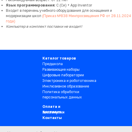
Язык программирования:
C (Си) + App Inventor
Входит в перечень учебного оборудования для оснащения и
модернизации школ
(Приказ №838 Минпросвещения РФ от 28.11.2024
года)
Компьютер в комплект поставки не входит!
Каталог товаров
Предшкола
Развивающие наборы
Цифровые лаборатории
Электроника и робототехника
Инклюзивное образование
Политика обработки
персональных данных
Оплата и
доставка
Госзакупки
Контакты