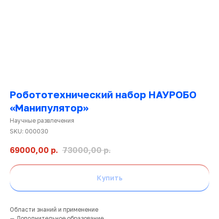
Робототехнический набор НАУРОБО
«Манипулятор»
Научные развлечения
SKU:
000030
69000,00
р.
73000,00
р.
Ката
това
Купить
Области знаний и применение
— Дополнительное образование