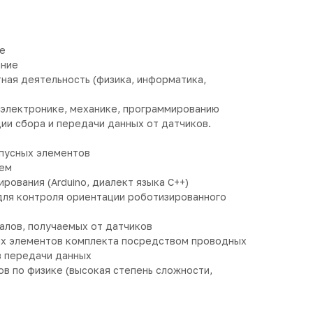
ие
ание
ная деятельность (физика, информатика,
 электронике, механике, программированию
ции сбора и передачи данных от датчиков.
пусных элементов
хем
рования (Arduino, диалект языка С++)
для контроля ориентации роботизированного
алов, получаемых от датчиков
ых элементов комплекта посредством проводных
в передачи данных
в по физике (высокая степень сложности,