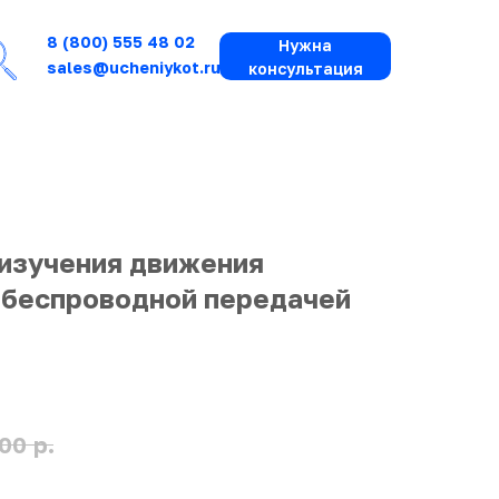
8 (800) 555 48 02
Нужна
sales@ucheniykot.ru
консультация
 изучения движения
с беспроводной передачей
р.
00