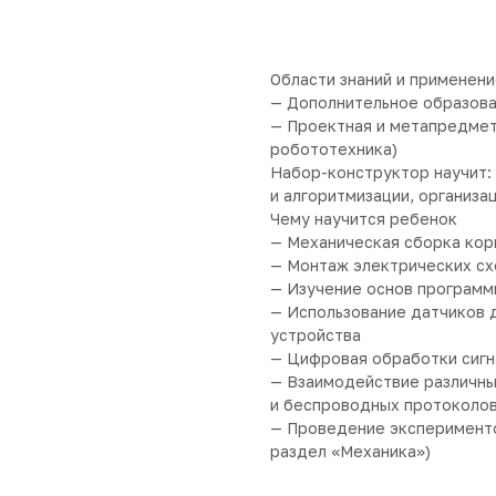
Купить
Области знаний и применен
— Дополнительное образов
— Проектная и метапредмет
робототехника)
Набор-конструктор научит:
и алгоритмизации, организа
Чему научится ребенок
— Механическая сборка кор
— Монтаж электрических с
— Изучение основ программи
— Использование датчиков 
устройства
— Цифровая обработки сигн
— Взаимодействие различн
и беспроводных протоколо
— Проведение эксперименто
раздел «Механика»)