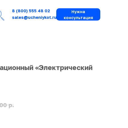
8 (800) 555 48 02
Нужна
sales@ucheniykot.ru
консультация
ационный «Электрический
р.
00