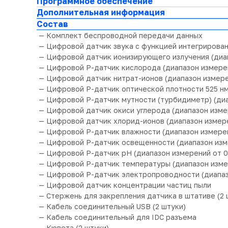
Программное обеспечение
Дополнительная информация
Состав
— Комплект беспроводной передачи данных
— Цифровой датчик звука с функцией интегрировани
— Цифровой датчик ионизирующего излучения (диап
— Цифровой Р-датчик кислорода (диапазон измерен
— Цифровой датчик нитрат-ионов (диапазон измерен
— Цифровой Р-датчик оптической плотности 525 нм 
— Цифровой Р-датчик мутности (турбидиметр) (диа
— Цифровой датчик окиси углерода (диапазон изме
— Цифровой датчик хлорид-ионов (диапазон измерен
— Цифровой Р-датчик влажности (диапазон измерен
— Цифровой Р-датчик освещенности (диапазон измер
— Цифровой Р-датчик рН (диапазон измерений от 0 
— Цифровой Р-датчик температуры (диапазон измер
— Цифровой Р-датчик электропроводности (диапазо
— Цифровой датчик концентрации частиц пыли
— Стержень для закрепления датчика в штативе (2 
— Кабель соединительный USB (2 штуки)
— Кабель соединительный для IDC разъема
— Кювета (2 штуки)