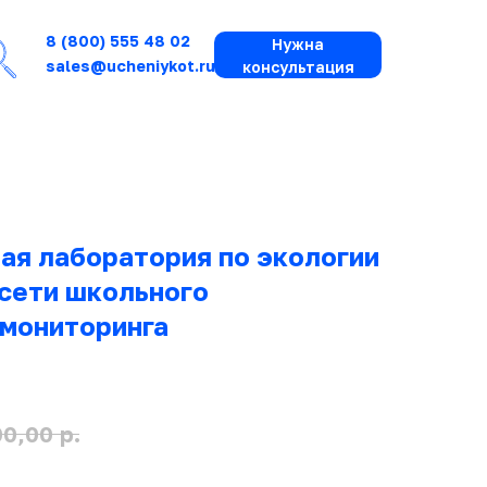
8 (800) 555 48 02
Нужна
sales@ucheniykot.ru
консультация
ая лаборатория по экологии
 сети школьного
 мониторинга
р.
00,00