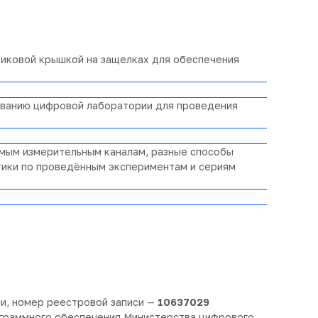
тиковой крышкой на защелках для обеспечения
ованию цифровой лаборатории для проведения
мым измерительным каналам, разные способы
истики по проведённым экспериментам и сериям
и, номер реестровой записи —
10637029
ограммного обеспечения Министерства цифрового