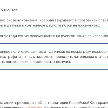
ериментов
ую систему хранения, которая закрывается прозрачной плас
 и датчики в контейнере располагаются на ложементах.
ся методические рекомендации на русском языке по использ
нное получение данных от датчиков по нескольким независи
цы, графики и т. д. ), позволяет проводить накопление стат
ять погрешности определяемых величин.
одукции, произведенной на территории Российской Федераци
кспериментов:
«НауЛаб»
. Включено в реестр российского пр