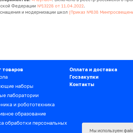
ийской Федерации
№13228 от 11.04.2022
.
оснащения и модернизации школ
(Приказ №838 Минпросвещения
г товаров
Оплата и доставка
ола
Госзакупки
Контакты
ающие наборы
ые лаборатории
ника и робототехника
ивное образование
а обработки персональных
Мы используем файл