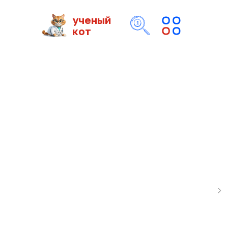
ученый
кот