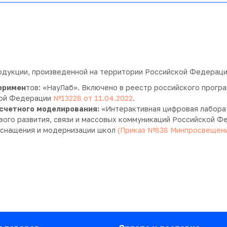
одукции, произведенной на территории Российской Федераци
еримен
тов: «НауЛаб». Включено в реестр российского прог
ской Федерации
№13228 от 11.04.2022
.
асчетного моделирования:
«Интерактивная цифровая лабора
ого развития, связи и массовых коммуникаций Российской 
оснащения и модернизации школ
(Приказ №838 Минпросвещения