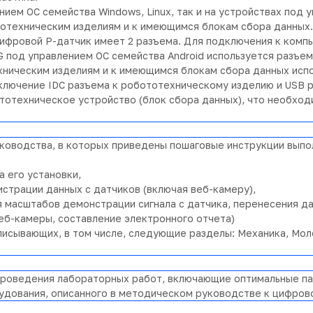
ием ОС семейства Windows, Linux, так и на устройствах под у
отехническим изделиям и к имеющимся блокам сбора данных.
ифровой Р-датчик имеет 2 разъема. Для подключения к комп
G под управлением ОС семейства Android используется разъем
ническим изделиям и к имеющимся блокам сбора данных испо
лючение IDC разъема к робототехническому изделию и USB р
ототехническое устройство (блок сбора данных), что необход
оводства, в которых приведены пошаговые инструкции выпол
 его установки,
страции данных с датчиков (включая веб-камеру),
 масштабов демонстрации сигнала с датчика, перенесения да
еб-камеры, составление электронного отчета)
исывающих, в том числе, следующие разделы: Механика, Моле
роведения лабораторных работ, включающие оптимальные па
рудования, описанного в методическом руководстве к цифров