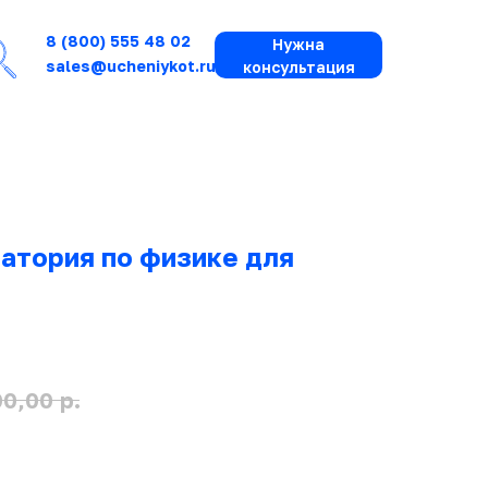
8 (800) 555 48 02
Нужна
sales@ucheniykot.ru
консультация
атория по физике для
р.
00,00