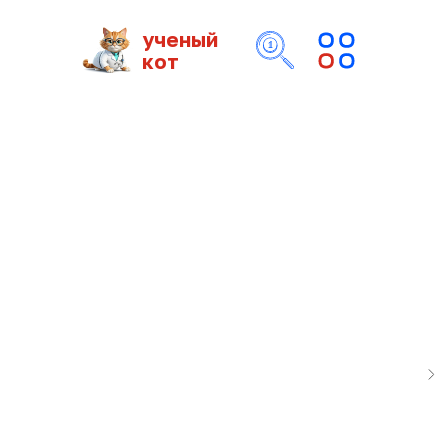
ученый
кот