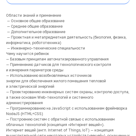
Области знаний и применение
— Основное общее образование
— Среднее общее образование
— Дополнительное образование
— Проектная и метапредметная деятельность (биология, физика,
информатика, робототехника)
— Инженерно-технические специальности
Чему научится ребенок
— Базовым принципам автоматизированного управления
— Применению датчиков для технологического контроля
и измерения параметров среды
— Использованию возобновляемых источников
энергии для обеспечения жилого помещения тепловой
и электрической энергией
— Проектированию инженерных систем охраны, контролю доступа,
а также основам Web-технологий и системного
администрирования
— Программированию на JavaScript с использованием фреймворка
NodeJS (HTML+CSS)
— Построению систем с обратной связью с использованием
облачных технологий (концепция «Интернет вещей»).
Интернет вещей (англ. Internet of Things, IoT) — концепция
вычислительной сети некоторых устройств («вещей»), оснащенных