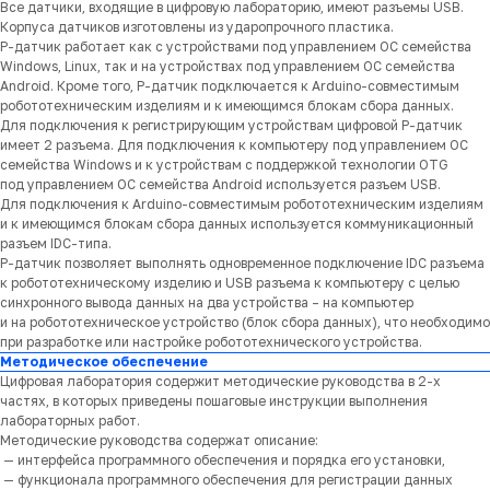
Все датчики, входящие в цифровую лабораторию, имеют разъемы USB.
Корпуса датчиков изготовлены из ударопрочного пластика.
Р-датчик работает как с устройствами под управлением ОС семейства
Windows, Linux, так и на устройствах под управлением ОС семейства
Android. Кроме того, Р-датчик подключается к Arduino-совместимым
робототехническим изделиям и к имеющимся блокам сбора данных.
Для подключения к регистрирующим устройствам цифровой Р-датчик
имеет 2 разъема. Для подключения к компьютеру под управлением ОС
семейства Windows и к устройствам с поддержкой технологии OTG
под управлением ОС семейства Android используется разъем USB.
Для подключения к Arduino-совместимым робототехническим изделиям
и к имеющимся блокам сбора данных используется коммуникационный
разъем IDC-типа.
Р-датчик позволяет выполнять одновременное подключение IDC разъема
к робототехническому изделию и USB разъема к компьютеру с целью
синхронного вывода данных на два устройства – на компьютер
и на робототехническое устройство (блок сбора данных), что необходимо
при разработке или настройке робототехнического устройства.
Методическое обеспечение
Цифровая лаборатория содержит методические руководства в 2-х
частях, в которых приведены пошаговые инструкции выполнения
лабораторных работ.
Методические руководства содержат описание:
— интерфейса программного обеспечения и порядка его установки,
— функционала программного обеспечения для регистрации данных