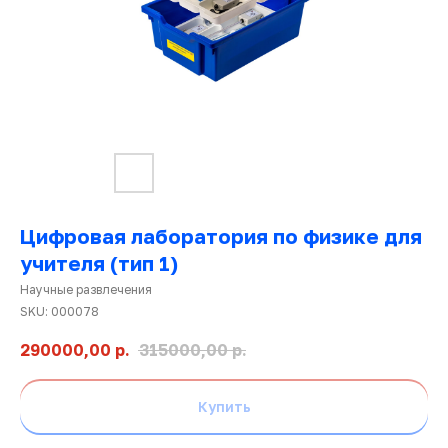
Цифровая лаборатория по физике для
учителя (тип 1)
Научные развлечения
Ката
SKU:
000078
това
290000,00
р.
315000,00
р.
Купить