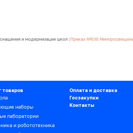
оснащения и модернизации школ
(Приказ №838 Минпросвещения
г товаров
Оплата и доставка
ола
Госзакупки
Контакты
ающие наборы
ые лаборатории
ника и робототехника